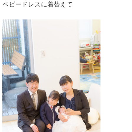
ベビードレスに着替えて