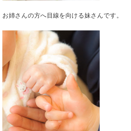
お姉さんの方へ目線を向ける妹さんです。