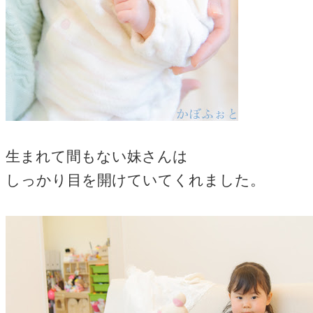
生まれて間もない妹さんは
しっかり目を開けていてくれました。