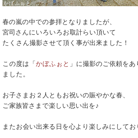
春の嵐の中での参拝となりましたが、
宮司さんにいろいろお取計らい頂いて
たくさん撮影させて頂く事が出来ました！
この度は「
かぼふぉと
」に撮影のご依頼をあ
ました。
お子さまお２人ともお祝いの賑やかな春、
ご家族皆さまで楽しい思い出を♪
またお会い出来る日を心より楽しみにしてお