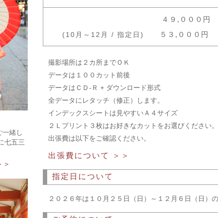
４９,０００
５３,０００円
(10月～12月 / 指定日)
（
撮影場所は２カ所までＯＫ
データは１００カット前後
データはＣＤ-Ｒ + ダウンロード形式
全データにレタッチ（修正）します。
インデックスシートは見やすいＡ４サイズ
２Ｌプリント３枚はお好きなカットをお選びください
ご一緒し
出張費は以下をご確認ください。
に七五三
出張費について ＞＞
＞＞
指定日について
２０２６年は１０月２５日（日）～１２月６日（日）