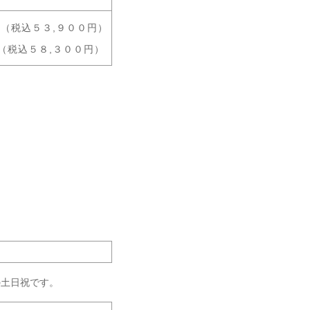
円
（税込５３,９００円）
税込５８,３００円）
。
の土日祝です。