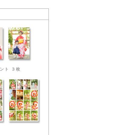
ント ３枚
ト