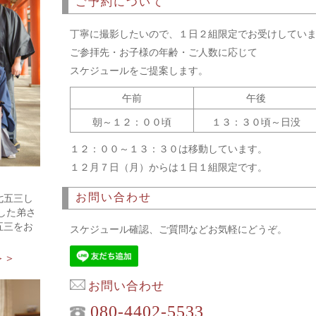
ご予約について
丁寧に撮影したいので、１日２組限定でお受けしてい
ご参拝先・お子様の年齢・ご人数に応じて
スケジュールをご提案します。
午前
午後
朝～１２：００頃
１３：３０頃～日没
１２：００～１３：３０は移動しています。
１２月７日（月）からは１日１組限定です。
お問い合わせ
七五三し
した弟さ
五三をお
スケジュール確認、ご質問などお気軽にどうぞ。
＞＞
お問い合わせ
080-4402-5533