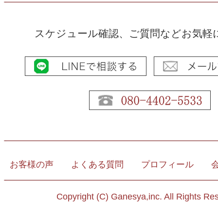
スケジュール確認、ご質問などお気軽
お客様の声
よくある質問
プロフィール
Copyright (C) Ganesya,inc. All Rights Re