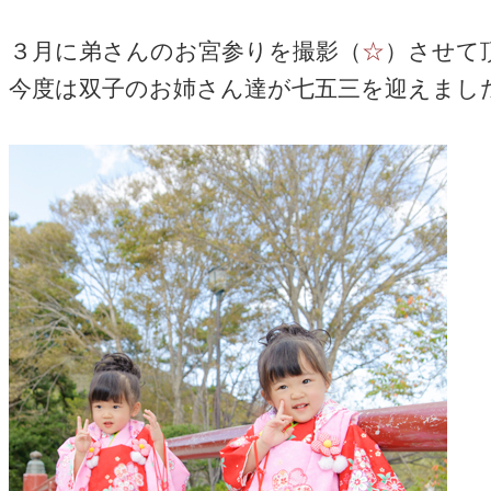
３月に弟さんのお宮参りを撮影（
☆
）させて
今度は双子のお姉さん達が七五三を迎えまし