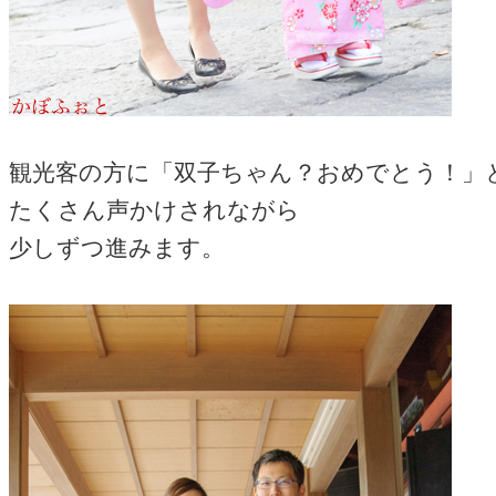
観光客の方に「双子ちゃん？おめでとう！」
たくさん声かけされながら
少しずつ進みます。