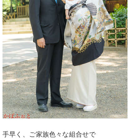
手早く、ご家族色々な組合せで