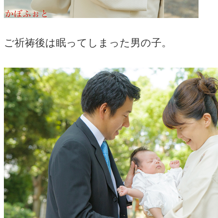
ご祈祷後は眠ってしまった男の子。