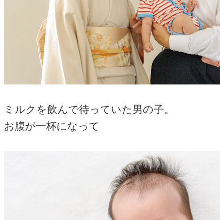
ミルクを飲んで待っていた男の子。
お腹が一杯になって