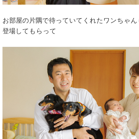
お部屋の片隅で待っていてくれたワンちゃん
登場してもらって