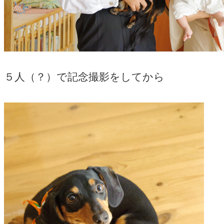
５人（？）で記念撮影をしてから