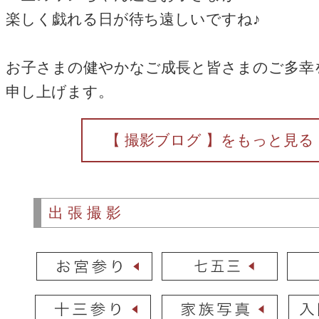
楽しく戯れる日が待ち遠しいですね♪
お子さまの健やかなご成長と皆さまのご多幸
申し上げます。
【 撮影ブログ 】をもっと見る
出張撮影