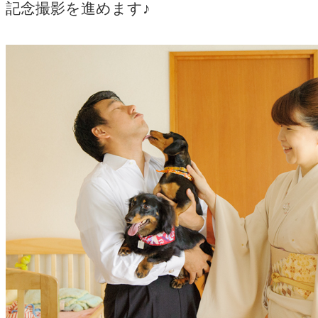
記念撮影を進めます♪