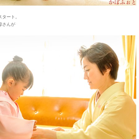
スタート。
母さんが