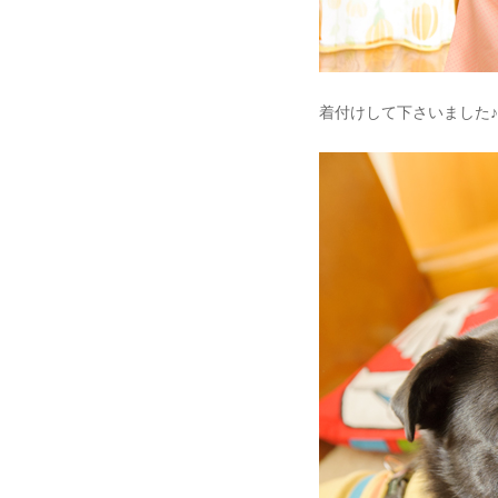
着付けして下さいました♪