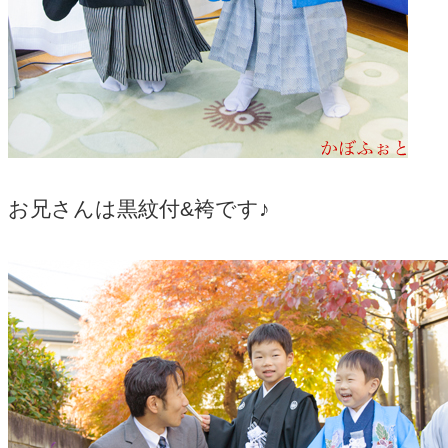
お兄さんは黒紋付&袴です♪