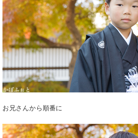
お兄さんから順番に