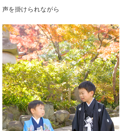
声を掛けられながら