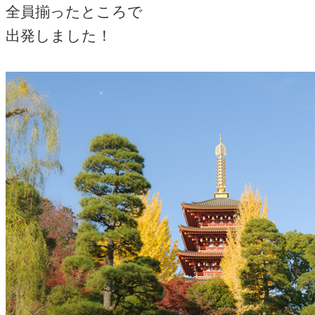
全員揃ったところで
出発しました！