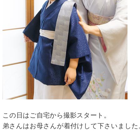
この日はご自宅から撮影スタート。
弟さんはお母さんが着付けして下さいました