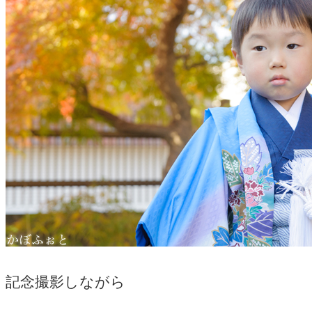
記念撮影しながら