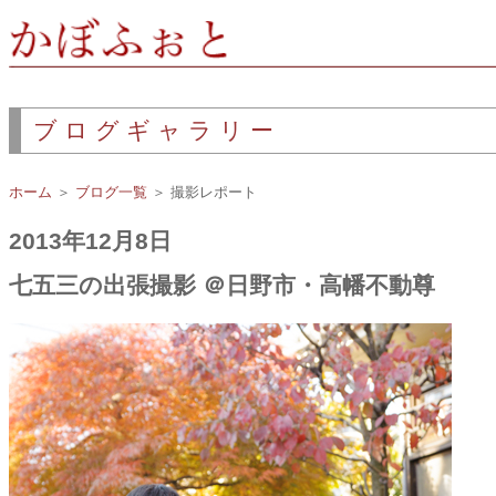
ブログギャラリー
ホーム
＞
ブログ一覧
＞ 撮影レポート
2013年12月8日
七五三の出張撮影 ＠日野市・高幡不動尊