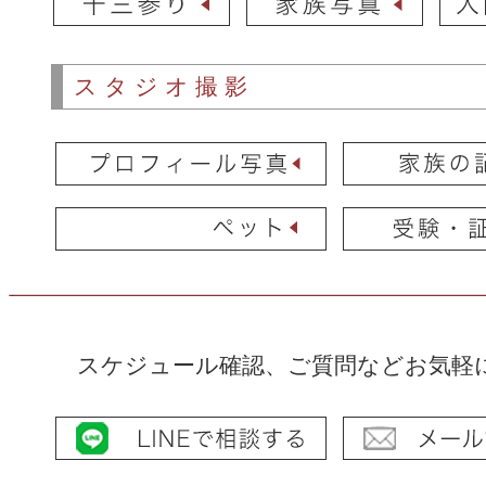
スタジオ撮影
スケジュール確認、ご質問などお気軽