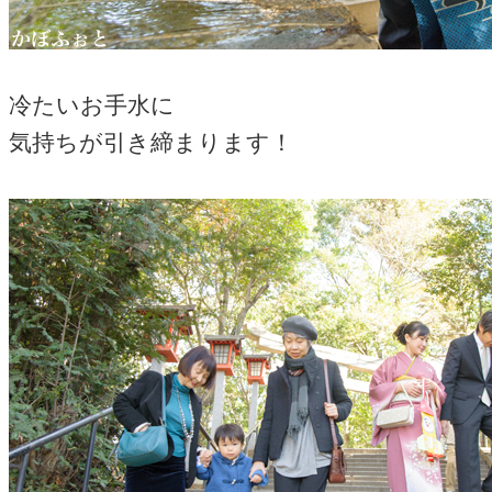
冷たいお手水に
気持ちが引き締まります！