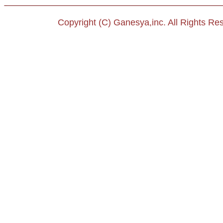
Copyright (C) Ganesya,inc. All Rights Re