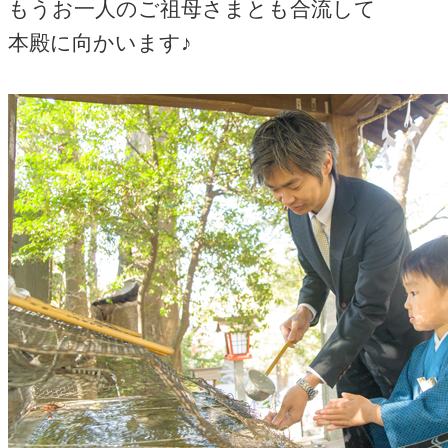
もうお一人のご祖母さまとも合流して
本殿に向かいます♪