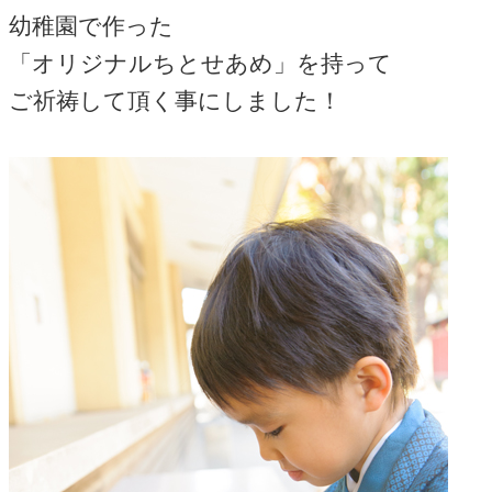
幼稚園で作った
「オリジナルちとせあめ」を持って
ご祈祷して頂く事にしました！