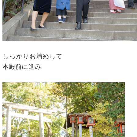
しっかりお清めして
本殿前に進み