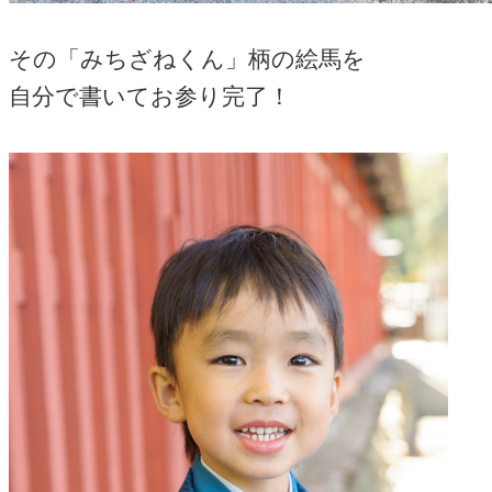
その「みちざねくん」柄の絵馬を
自分で書いてお参り完了！