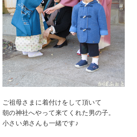
ご祖母さまに着付けをして頂いて
朝の神社へやって来てくれた男の子。
小さい弟さんも一緒です♪