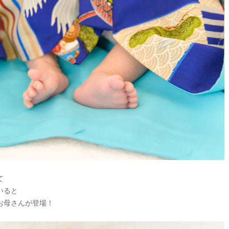
て
いると
お母さんが登場！