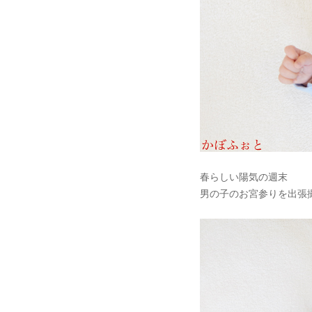
春らしい陽気の週末
男の子のお宮参りを出張