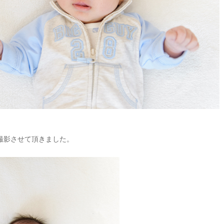
撮影させて頂きました。