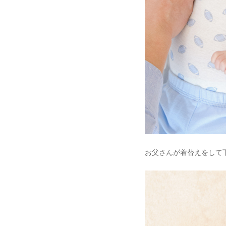
お父さんが着替えをして