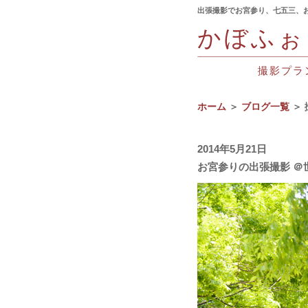
出張撮影でお宮参り、七五三、
かぼふぉ
撮影プラ
ホーム
＞
ブログ一覧
＞ 
2014年5月21日
お宮参りの出張撮影 ＠