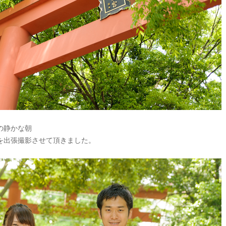
の静かな朝
を出張撮影させて頂きました。