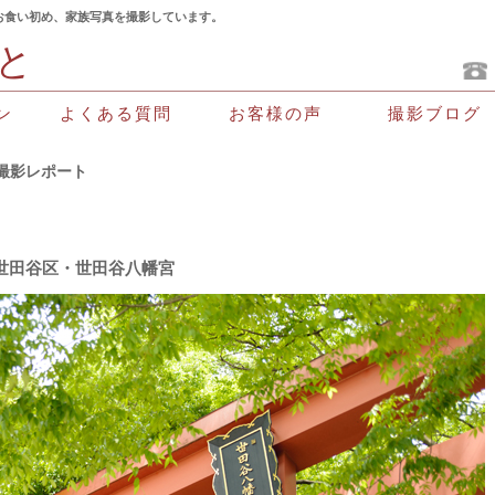
お食い初め、家族写真を撮影しています。
と
よくある質問
お客様の声
撮影ブログ
ン
撮影レポート
世田谷区・世田谷八幡宮