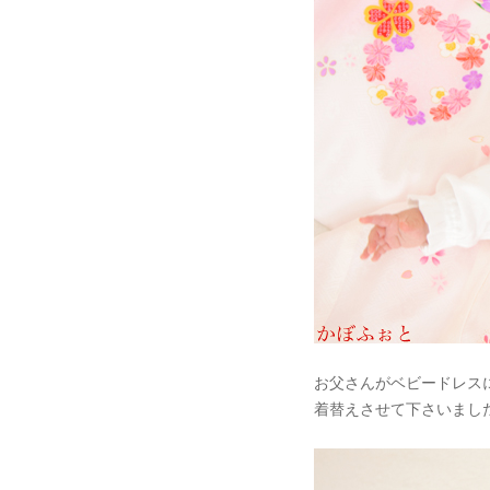
お父さんがベビードレス
着替えさせて下さいまし