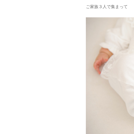
ご家族３人で集まって