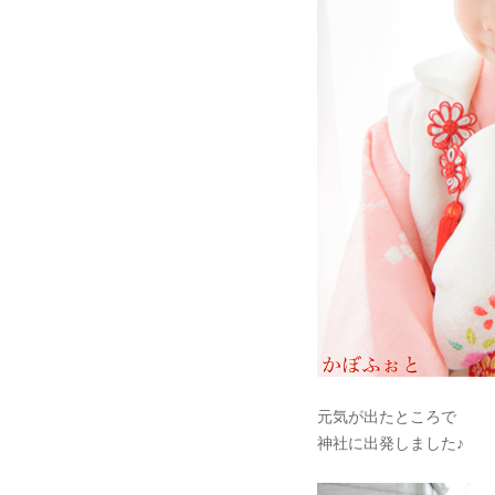
元気が出たところで
神社に出発しました♪