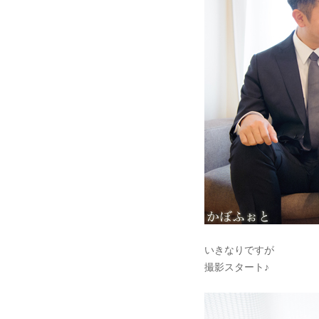
いきなりですが
撮影スタート♪