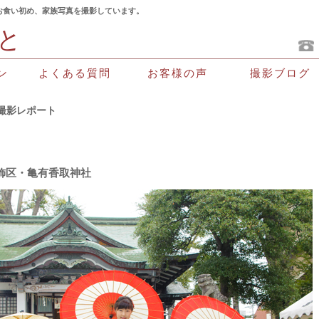
お食い初め、家族写真を撮影しています。
と
よくある質問
お客様の声
撮影ブログ
ン
撮影レポート
飾区・亀有香取神社