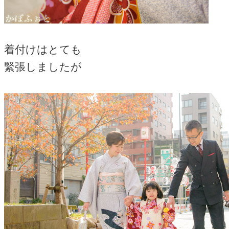
着付けはとても
緊張しましたが