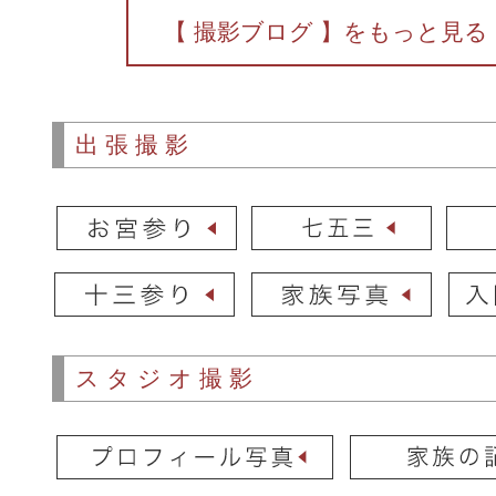
【 撮影ブログ 】をもっと見る
出張撮影
スタジオ撮影