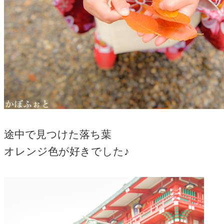
途中で見つけた落ち葉
オレンジ色が好きでした♪