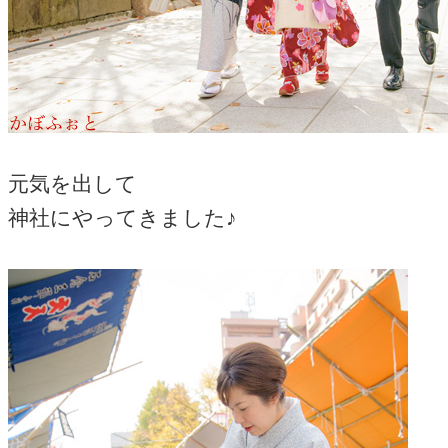
元気を出して
神社にやってきました♪