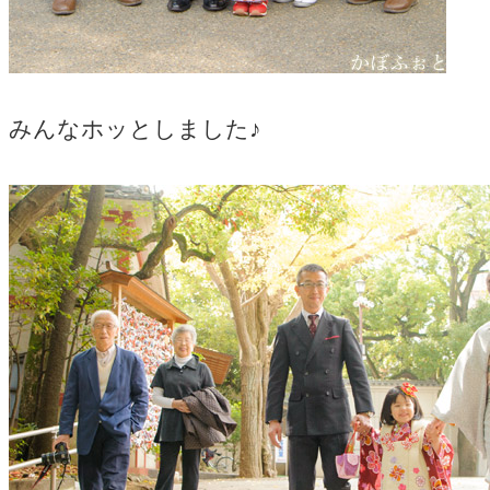
みんなホッとしました♪