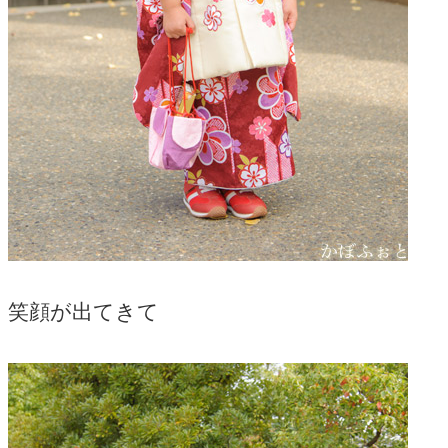
笑顔が出てきて