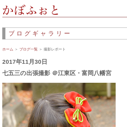
ブログギャラリー
ホーム
＞
ブログ一覧
＞ 撮影レポート
2017年11月30日
七五三の出張撮影 ＠江東区・富岡八幡宮