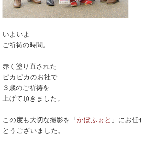
いよいよ
ご祈祷の時間。
赤く塗り直された
ピカピカのお社で
３歳のご祈祷を
上げて頂きました。
この度も大切な撮影を「
かぼふぉと
」にお任
とうございました。