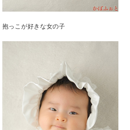
抱っこが好きな女の子