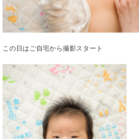
この日はご自宅から撮影スタート