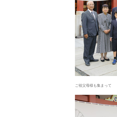
ご祖父母様も集まって