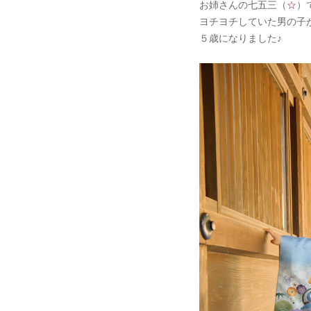
お姉さんの七五三（
☆
）
ヨチヨチしていた男の子
５歳になりました♪