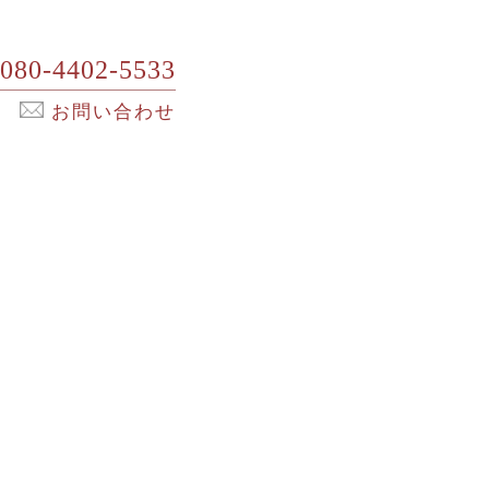
080-4402-5533
お問い合わせ