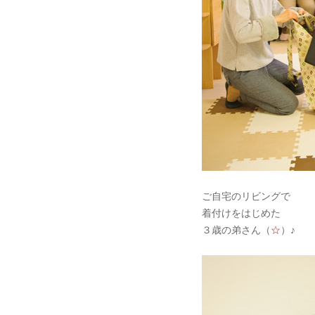
ご自宅のリビングで
着付けをはじめた
３歳の弟さん（
☆
）♪