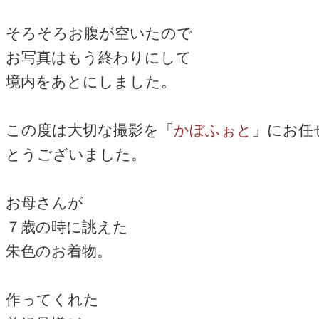
そろそろお腹が空いたので
お写真はもう終わりにして
境内をあとにしました。
この度は大切な撮影を「
かぼふぉと
」にお任
とうございました。
お母さんが
７歳の時に誂えた
朱色のお着物。
作ってくれた