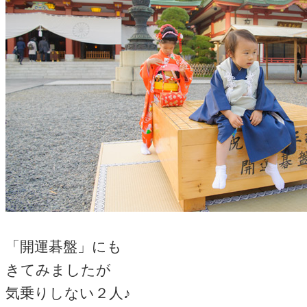
「開運碁盤」にも
きてみましたが
気乗りしない２人♪