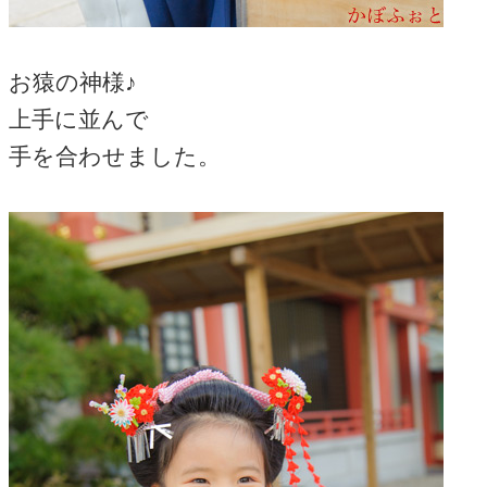
お猿の神様♪
上手に並んで
手を合わせました。