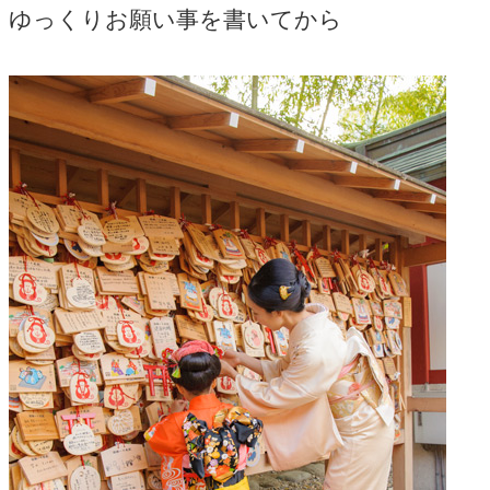
ゆっくりお願い事を書いてから