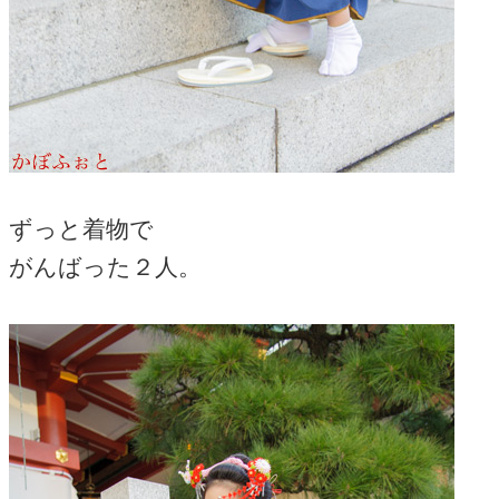
ずっと着物で
がんばった２人。