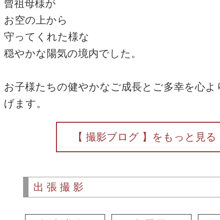
曾祖母様が
お空の上から
守ってくれた様な
穏やかな陽気の境内でした。
お子様たちの健やかなご成長とご多幸を心よ
げます。
【 撮影ブログ 】をもっと見る
出張撮影