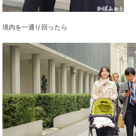
境内を一通り回ったら