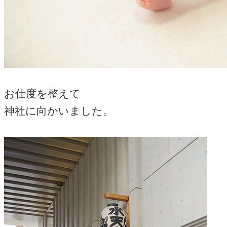
お仕度を整えて
神社に向かいました。