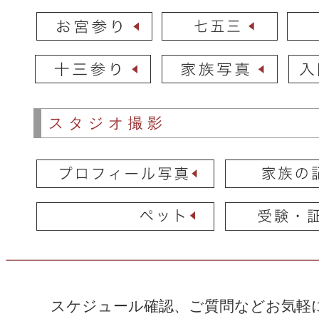
スタジオ撮影
スケジュール確認、ご質問などお気軽