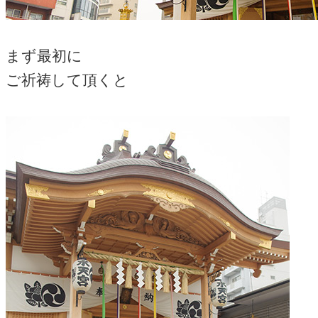
まず最初に
ご祈祷して頂くと