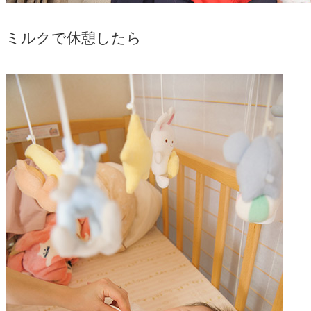
ミルクで休憩したら