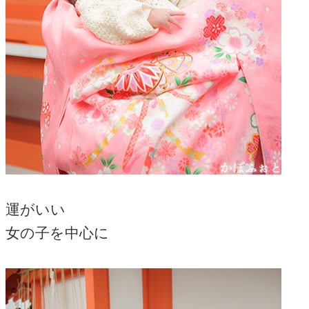
運がいい
女の子を中心に