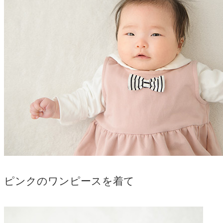
ピンクのワンピースを着て