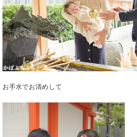
お手水でお清めして