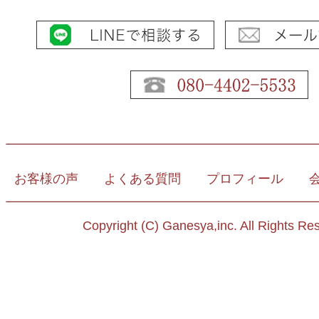
お客様の声
よくある質問
プロフィール
Copyright (C) Ganesya,inc. All Rights Re