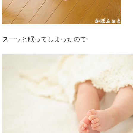
スーッと眠ってしまったので