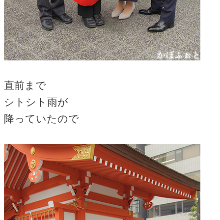
直前まで
シトシト雨が
降っていたので