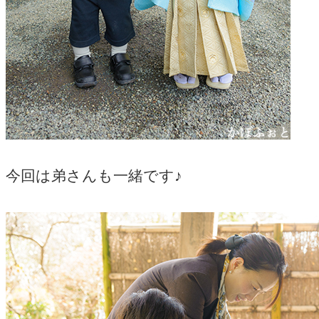
今回は弟さんも一緒です♪