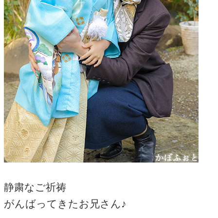
静粛なご祈祷
がんばってきたお兄さん♪