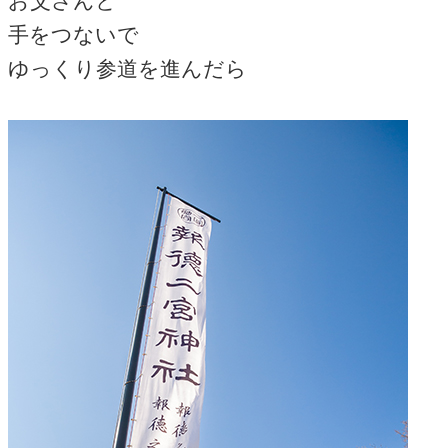
お父さんと
手をつないで
ゆっくり参道を進んだら