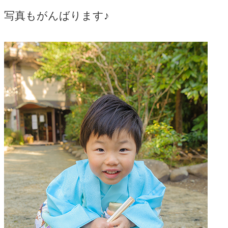
写真もがんばります♪