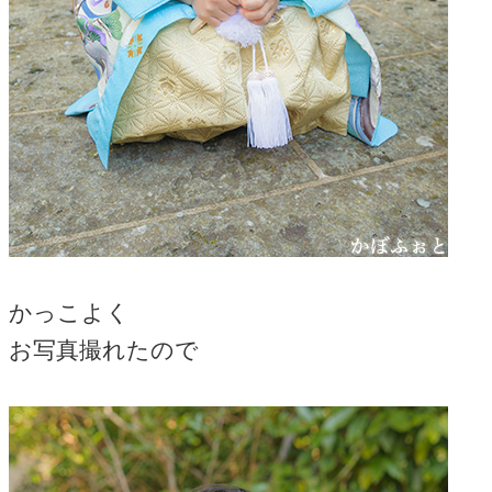
かっこよく
お写真撮れたので