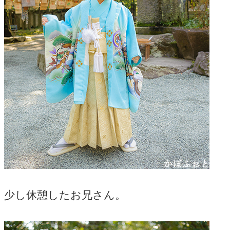
少し休憩したお兄さん。