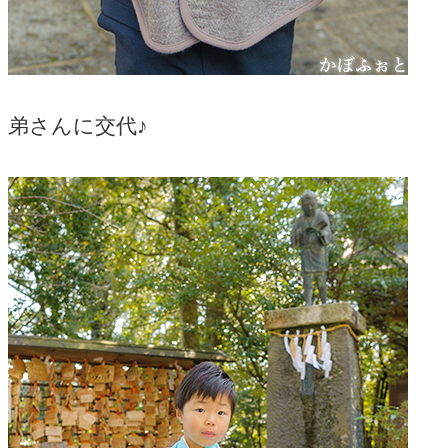
弟さんに交代♪