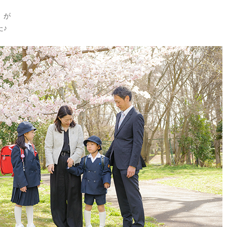
）が
た♪