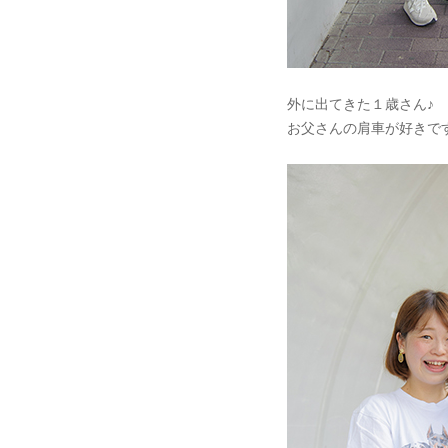
外に出てきた１歳さん♪
お父さんの肩車が好きで