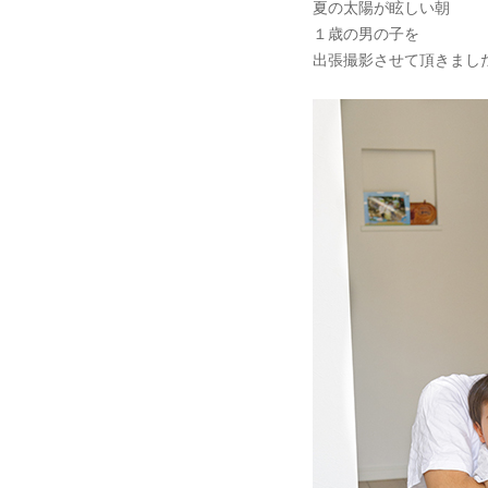
夏の太陽が眩しい朝
１歳の男の子を
出張撮影させて頂きまし