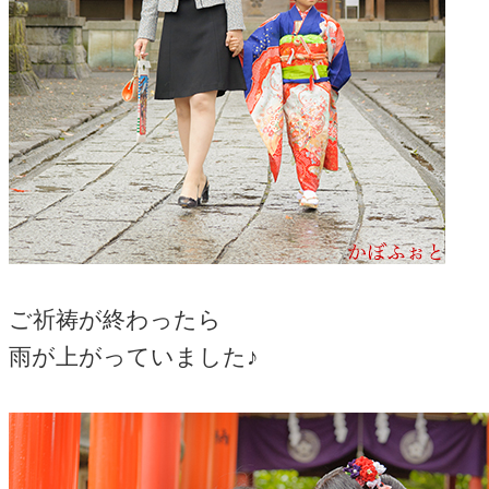
ご祈祷が終わったら
雨が上がっていました♪