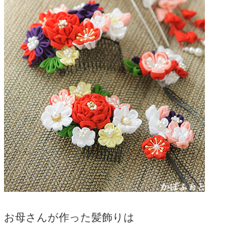
お母さんが作った髪飾りは