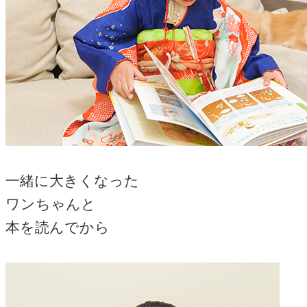
一緒に大きくなった
ワンちゃんと
本を読んでから