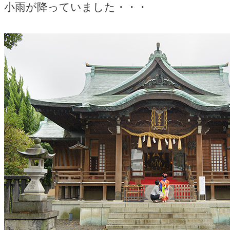
小雨が降っていました・・・