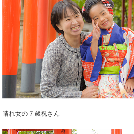
晴れ女の７歳祝さん