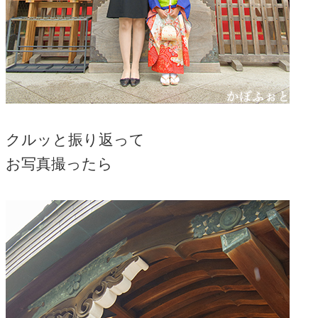
クルッと振り返って
お写真撮ったら