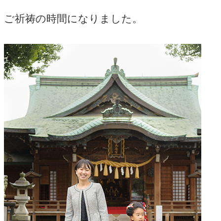
ご祈祷の時間になりました。