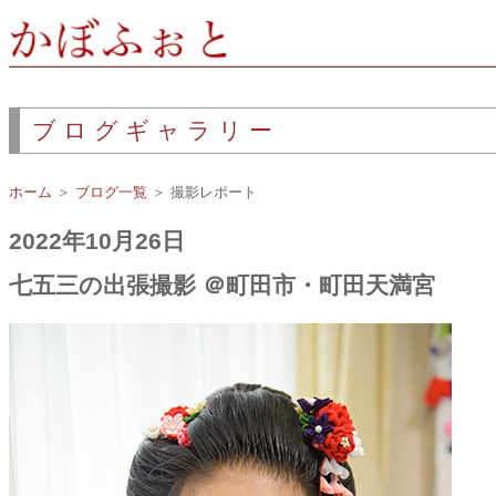
ブログギャラリー
ホーム
＞
ブログ一覧
＞ 撮影レポート
2022年10月26日
七五三の出張撮影 ＠町田市・町田天満宮