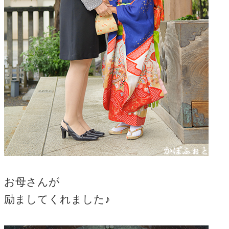
お母さんが
励ましてくれました♪