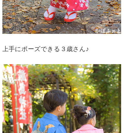
上手にポーズできる３歳さん♪