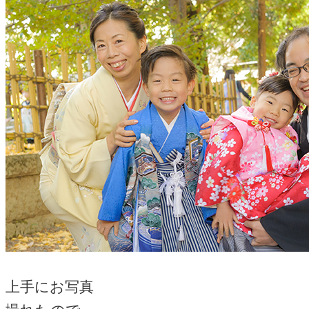
上手にお写真