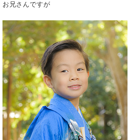
お兄さんですが