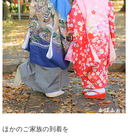
ほかのご家族の到着を