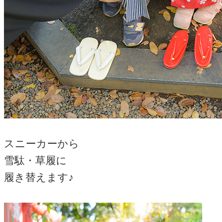
スニーカーから
雪駄・草履に
履き替えます♪