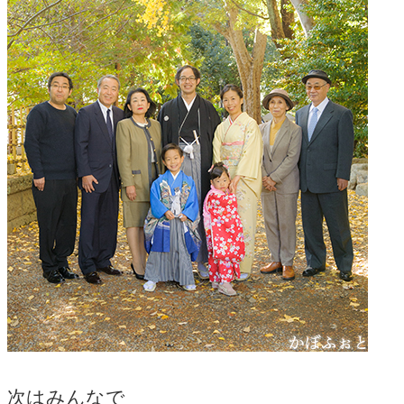
次はみんなで