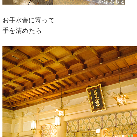
お手水舎に寄って
手を清めたら