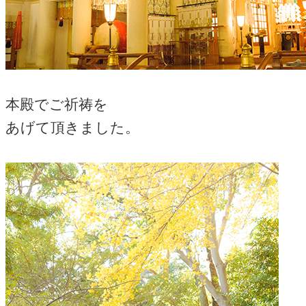
本殿でご祈祷を
あげて頂きました。