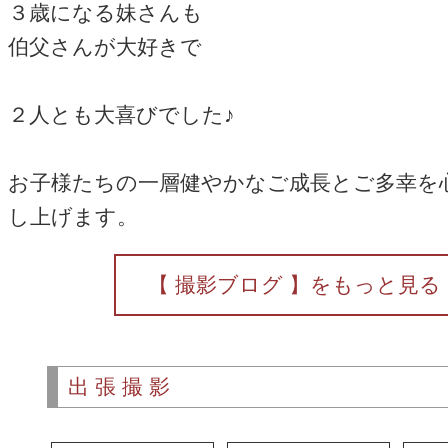
３歳になる妹さんも
伯父さんが大好きで
２人とも大喜びでした♪
お子様たちの一層健やかなご成長とご多幸を
し上げます。
【 撮影ブログ 】をもっと見る
出張撮影