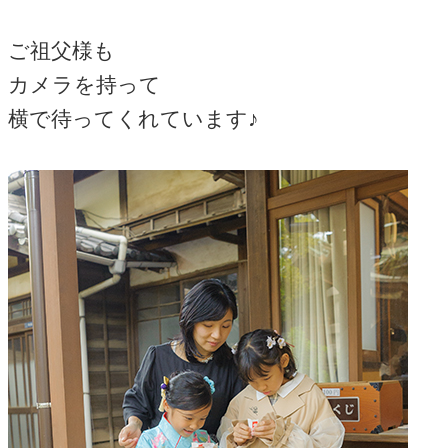
ご祖父様も
カメラを持って
横で待ってくれています♪