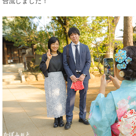
合流しました！