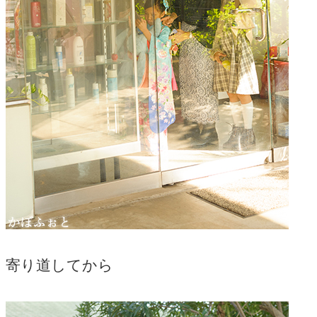
寄り道してから