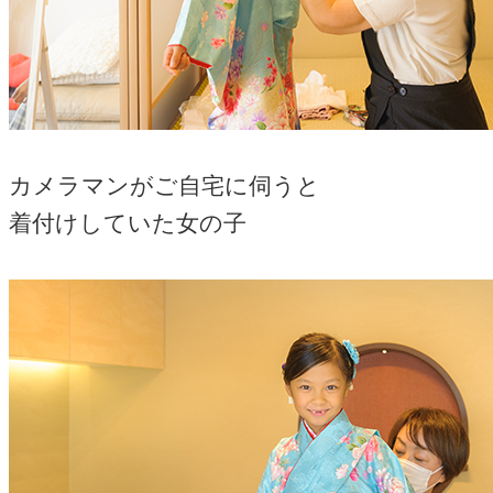
カメラマンがご自宅に伺うと
着付けしていた女の子