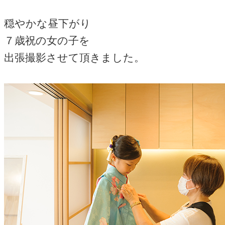
穏やかな昼下がり
７歳祝の女の子を
出張撮影させて頂きました。