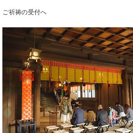
ご祈祷の受付へ