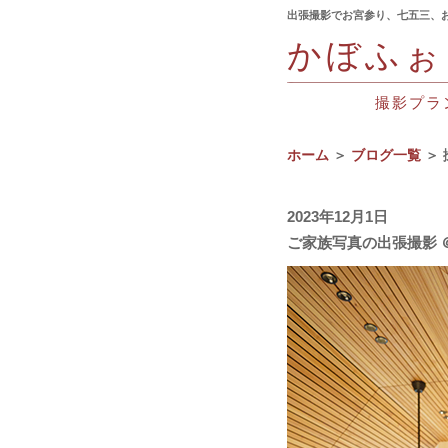
出張撮影でお宮参り、七五三、
かぼふぉ
撮影プラ
ホーム
＞
ブログ一覧
＞ 
2023年12月1日
ご家族写真の出張撮影 