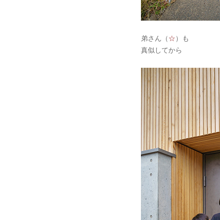
弟さん（
☆
）も
真似してから