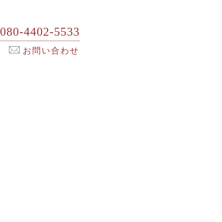
080-4402-5533
お問い合わせ