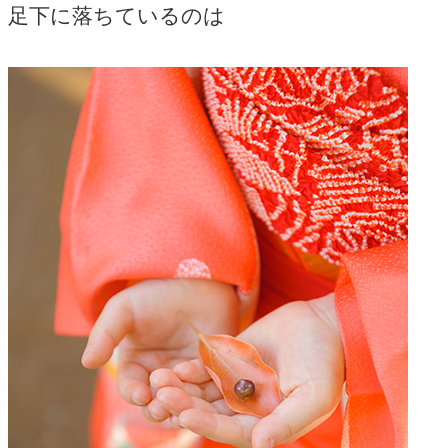
足下に落ちているのは