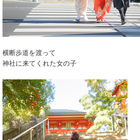
横断歩道を渡って
神社に来てくれた女の子