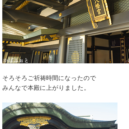
そろそろご祈祷時間になったので
みんなで本殿に上がりました。