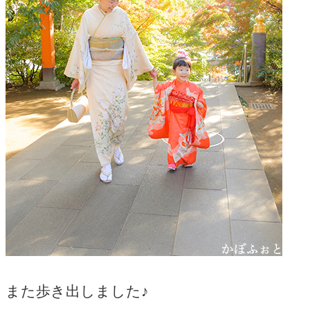
また歩き出しました♪