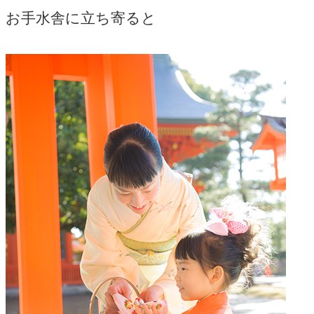
お手水舎に立ち寄ると