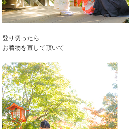
登り切ったら
お着物を直して頂いて