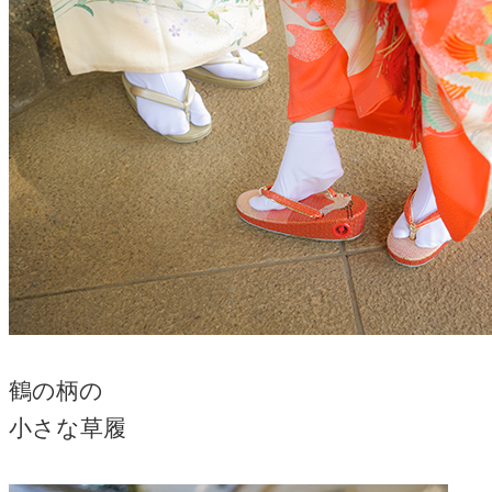
鶴の柄の
小さな草履