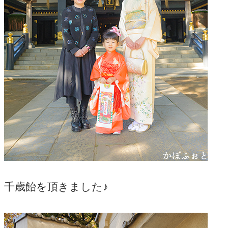
千歳飴を頂きました♪