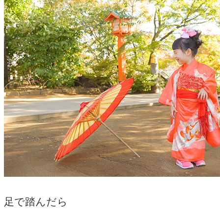
足で踏んだら